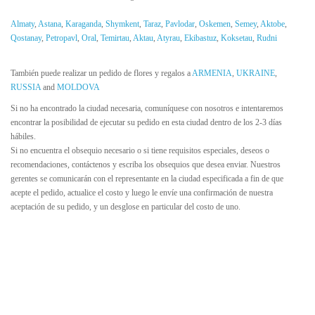
Almaty
,
Astana
,
Karaganda
,
Shymkent
,
Taraz
,
Pavlodar
,
Oskemen
,
Semey
,
Aktobe
,
Qostanay
,
Petropavl
,
Oral
,
Temirtau
,
Aktau
,
Atyrau
,
Ekibastuz
,
Koksetau
,
Rudni
También puede realizar un pedido de flores y regalos a
ARMENIA
,
UKRAINE
,
RUSSIA
and
MOLDOVA
Si no ha encontrado la ciudad necesaria, comuníquese con nosotros e intentaremos
encontrar la posibilidad de ejecutar su pedido en esta ciudad dentro de los 2-3 días
hábiles.
Si no encuentra el obsequio necesario o si tiene requisitos especiales, deseos o
recomendaciones, contáctenos y escriba los obsequios que desea enviar. Nuestros
gerentes se comunicarán con el representante en la ciudad especificada a fin de que
acepte el pedido, actualice el costo y luego le envíe una confirmación de nuestra
aceptación de su pedido, y un desglose en particular del costo de uno.