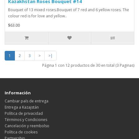
Kazakhstan Roses Bouquet #14
Bouquet of 13 mixed roses.Bouquet of 7 red and 6 yellow roses. The
colour red is for love and yellow..
$63.00
1
2
3
>
>|
Página 1 con 12 productos de 30 en total (3 Paginas)
Información
Cambiar país de entrega
Entrega a Kazajstán
Política de privacidad
Términos y Condiciones
Cancelación y reembolso
Política de cookies
Partnership