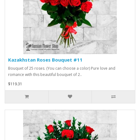
Kazakhstan Roses Bouquet #11
Bouquet of 25 roses. (You can choose a color) Pure love and
romance with this beautiful bouquet of 2..
$119.31