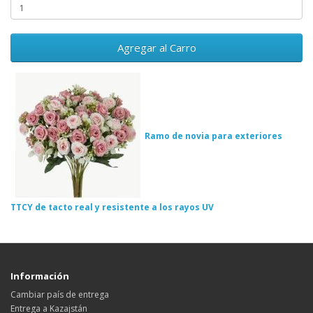
Agregar al Carro
Ramo de novia para exteriores
TTCY de tacto real y resistente a los rayos UV
Información
Cambiar país de entrega
Entrega a Kazajstán